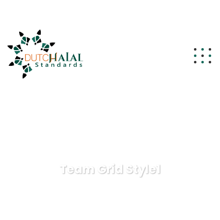
info@dutchhalalstandards.nl
Team Grid Style1