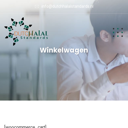
info@dutchhalalstandards.nl
Winkelwagen
[woocommerce_cart]